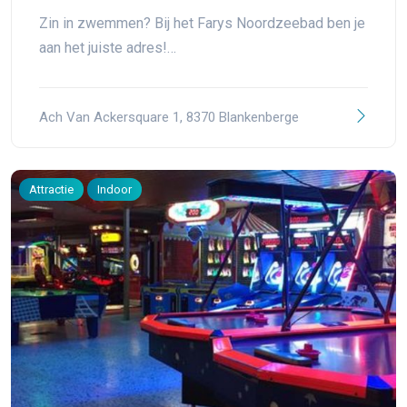
Zin in zwemmen? Bij het Farys Noordzeebad ben je
aan het juiste adres!…
Ach Van Ackersquare 1, 8370 Blankenberge
Attractie
Indoor