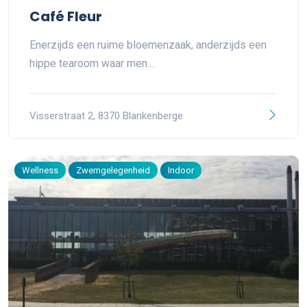
Café Fleur
Enerzijds een ruime bloemenzaak, anderzijds een
hippe tearoom waar men…
Visserstraat 2, 8370 Blankenberge
Wellness
Zwemgelegenheid
Indoor