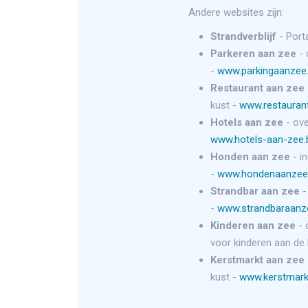
Andere websites zijn:
Strandverblijf
- Port
Parkeren aan zee
- 
-
www.parkingaanzee
Restaurant aan zee
kust -
www.restauran
Hotels aan zee
- ove
www.hotels-aan-zee
Honden aan zee
- i
-
www.hondenaanzee
Strandbar aan zee
-
-
www.strandbaraanz
Kinderen aan zee
- 
voor kinderen aan de 
Kerstmarkt aan zee
kust -
www.kerstmark