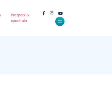
m
Pretpark &
speeltuin