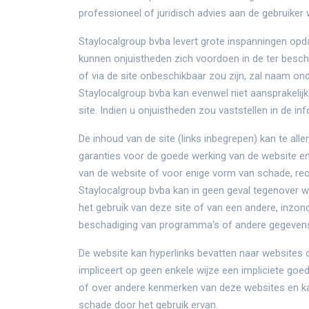
professioneel of juridisch advies aan de gebruike
Staylocalgroup bvba levert grote inspanningen opda
kunnen onjuistheden zich voordoen in de ter beschi
of via de site onbeschikbaar zou zijn, zal naam on
Staylocalgroup bvba kan evenwel niet aansprakelij
site. Indien u onjuistheden zou vaststellen in de in
De inhoud van de site (links inbegrepen) kan te al
garanties voor de goede werking van de website en
van de website of voor enige vorm van schade, rech
Staylocalgroup bvba kan in geen geval tegenover wi
het gebruik van deze site of van een andere, inzond
beschadiging van programma's of andere gegevens
De website kan hyperlinks bevatten naar websites o
impliceert op geen enkele wijze een impliciete goe
of over andere kenmerken van deze websites en ka
schade door het gebruik ervan.