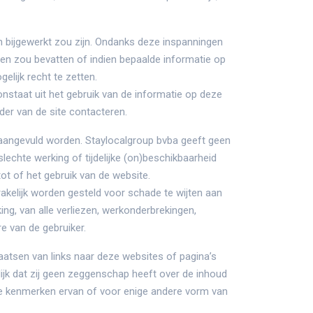
en bijgewerkt zou zijn. Ondanks deze inspanningen
den zou bevatten of indien bepaalde informatie op
elijk recht te zetten.
nstaat uit het gebruik van de informatie op deze
rder van de site contacteren.
f aangevuld worden. Staylocalgroup bvba geeft geen
echte werking of tijdelijke (on)beschikbaarheid
ot of het gebruik van de website.
rakelijk worden gesteld voor schade te wijten aan
ing, van alle verliezen, werkonderbrekingen,
 van de gebruiker.
aatsen van links naar deze websites of pagina’s
lijk dat zij geen zeggenschap heeft over de inhoud
de kenmerken ervan of voor enige andere vorm van