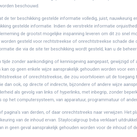
r worden beschouwd.
t de ter beschikking gestelde informatie volledig, juist, nauwkeurig 
kking gestelde informatie. Indien de verstrekte informatie onjuisthe
derneming de grootst mogelijke inspanning leveren om dit zo snel mog
k worden gesteld voor rechtstreekse of onrechtstreekse schade die o
formatie die via de site ter beschikking wordt gesteld, kan u de behee
len tijde zonder aankondiging of kennisgeving aangepast, gewijzigd o
 kan op geen enkele wijze aansprakelijk gehouden worden voor een sl
tstreekse of onrechtstreekse, die zou voortvloeien uit de toegang t
e dan ook, op directe of indirecte, bijzondere of andere wijze aansp
erheid als gevolg van links of hyperlinks, met inbegrip, zonder beperk
 op het computersysteem, van apparatuur, programmatuur of andere
f pagina's van derden, of daar onrechtstreeks naar verwijzen. Het pl
dkeuring van de inhoud ervan. Staylocalgroup bvba verklaart uitdrukke
n in geen geval aansprakelijk gehouden worden voor de inhoud of 