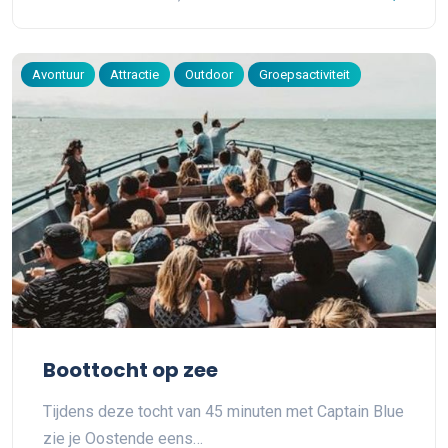
Avontuur
Attractie
Outdoor
Groepsactiviteit
Boottocht op zee
Tijdens deze tocht van 45 minuten met Captain Blue
zie je Oostende eens…