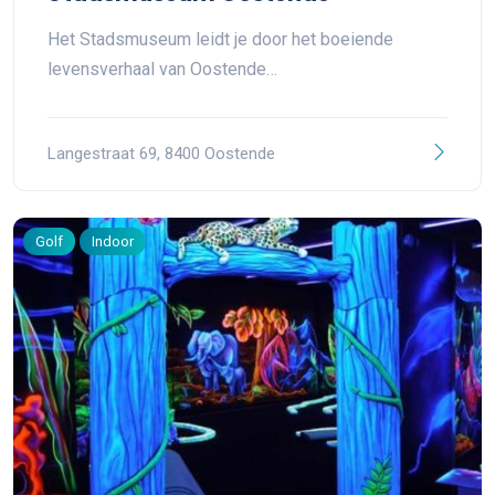
Het Stadsmuseum leidt je door het boeiende
levensverhaal van Oostende…
Langestraat 69, 8400 Oostende
Golf
Indoor