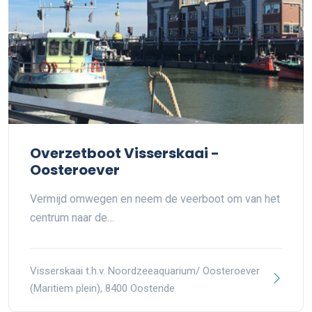
Overzetboot Visserskaai -
Oosteroever
Vermijd omwegen en neem de veerboot om van het
centrum naar de…
Visserskaai t.h.v. Noordzeeaquarium/ Oosteroever
(Maritiem plein), 8400 Oostende