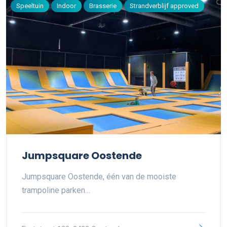
Speeltuin
Indoor
Brasserie
Strandverblijf approved
Jumpsquare Oostende
Jumpsquare Oostende, één van de mooiste
trampoline parken…