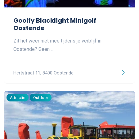
Goolfy Blacklight Minigolf
Oostende
Zit het weer niet mee tijdens je verblijf in
Oostende? Geen…
Hertstraat 11, 8400 Oostende
Attractie
Outdoor