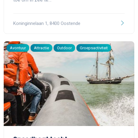
Koninginnelaan 1, 8400 Oostende
Avontuur
Attractie
Outdoor
Groepsactiviteit