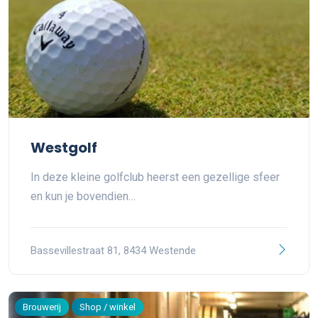
Westgolf
In deze kleine golfclub heerst een gezellige sfeer
en kun je bovendien…
Bassevillestraat 81, 8434 Westende
Brouwerij
Shop / winkel