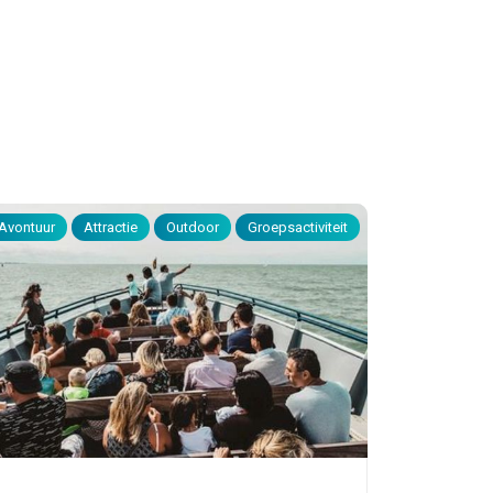
Avontuur
Attractie
Outdoor
Groepsactiviteit