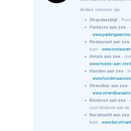
Andere websites zijn:
Strandverblijf
- Port
Parkeren aan zee
- 
-
www.parkingaanzee
Restaurant aan zee
kust -
www.restauran
Hotels aan zee
- ove
www.hotels-aan-zee
Honden aan zee
- i
-
www.hondenaanzee
Strandbar aan zee
-
-
www.strandbaraanz
Kinderen aan zee
- 
voor kinderen aan de 
Kerstmarkt aan zee
kust -
www.kerstmark