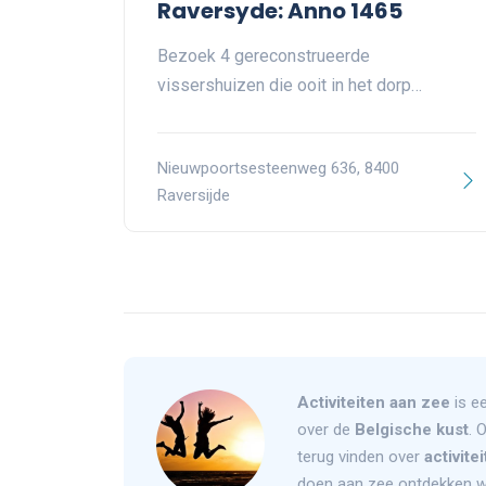
Raversyde: Anno 1465
Bezoek 4 gereconstrueerde
vissershuizen die ooit in het dorp…
Nieuwpoortsesteenweg 636, 8400
Raversijde
Activiteiten aan zee
is ee
over de
Belgische kust
. 
terug vinden over
activite
doen aan zee ontdekken w