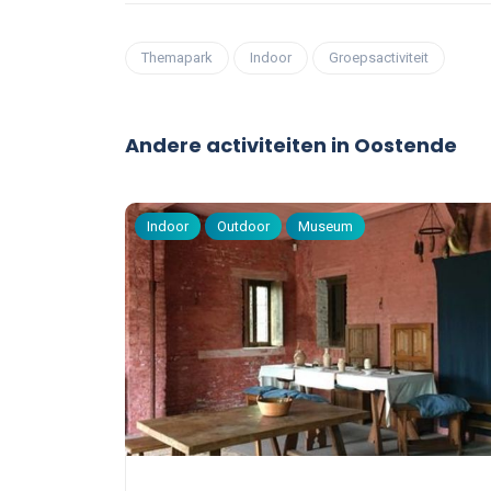
Themapark
Indoor
Groepsactiviteit
Andere activiteiten in Oostende
Indoor
Outdoor
Museum