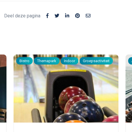
Deel deze pagina
Bistro
Themapark
Indoor
Groepsactiviteit