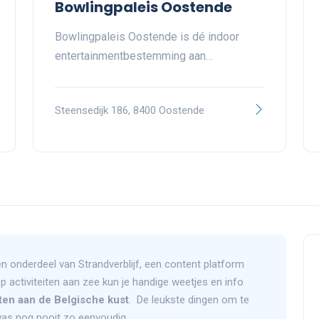
Bowlingpaleis Oostende
Bowlingpaleis Oostende is dé indoor
entertainmentbestemming aan…
Steensedijk 186, 8400 Oostende
n onderdeel van Strandverblijf, een content platform
Op activiteiten aan zee kun je handige weetjes en info
iten aan de Belgische kust
. De leukste dingen om te
as nog nooit zo eenvoudig.