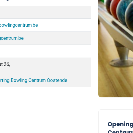
bowlingcentrum.be
gcentrum.be
t 26,
porting Bowling Centrum Oostende
Opening
Centru