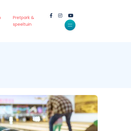
m
Pretpark &
speeltuin