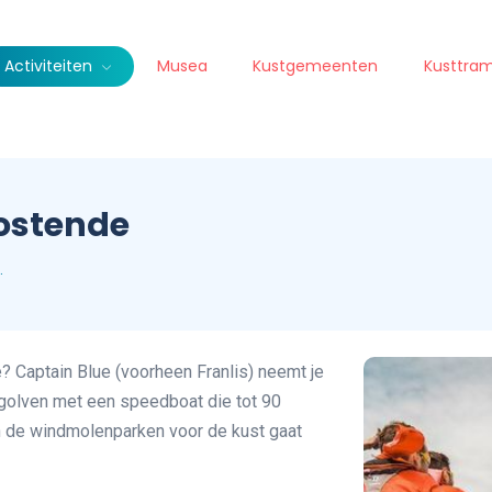
Activiteiten
Musea
Kustgemeenten
Kusttra
Oostende
…
 Captain Blue (voorheen Franlis) neemt je
golven met een speedboat die tot 90
an de windmolenparken voor de kust gaat