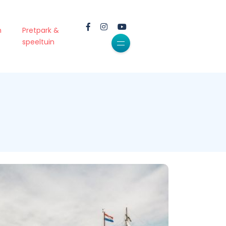
m
Pretpark &
speeltuin