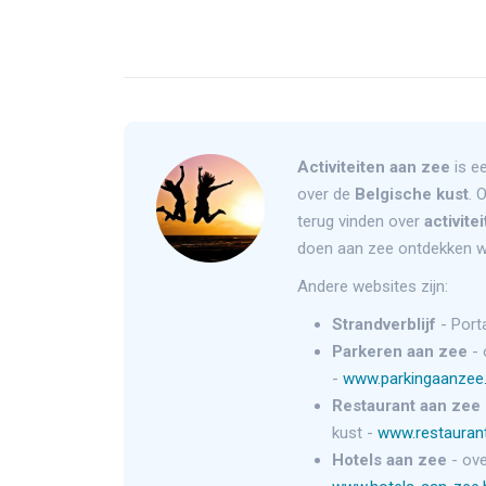
Activiteiten aan zee
is ee
over de
Belgische kust
. 
terug vinden over
activite
doen aan zee ontdekken w
Andere websites zijn:
Strandverblijf
- Port
Parkeren aan zee
- 
-
www.parkingaanzee
Restaurant aan zee
kust -
www.restauran
Hotels aan zee
- ove