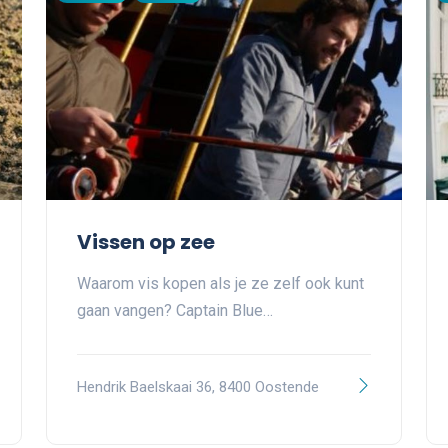
Vissen op zee
Waarom vis kopen als je ze zelf ook kunt
gaan vangen? Captain Blue…
Hendrik Baelskaai 36, 8400 Oostende