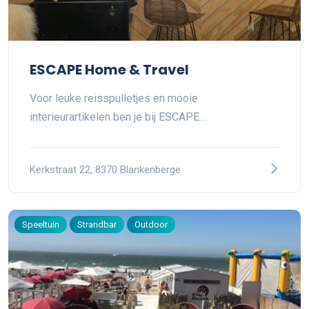
ESCAPE Home & Travel
Voor leuke reisspulletjes en mooie
interieurartikelen ben je bij ESCAPE…
Kerkstraat 22, 8370 Blankenberge
Speeltuin
Strandbar
Outdoor