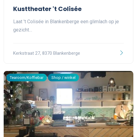
Kusttheater 't Colisée
Laat 't Colisée in Blankenberge een glimlach op je
gezicht…
Kerkstraat 27, 8370 Blankenberge
Tearoom/Koffiebar
Shop / winkel