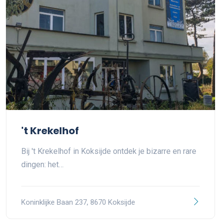
't Krekelhof
Bij 't Krekelhof in Koksijde ontdek je bizarre en rare
dingen: het…
Koninklijke Baan 237, 8670 Koksijde