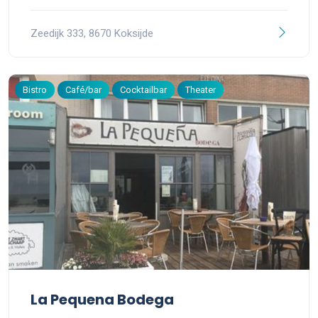
Zeedijk 333, 8670 Koksijde
Bistro
Café/bar
Cocktailbar
Theater
La Pequena Bodega