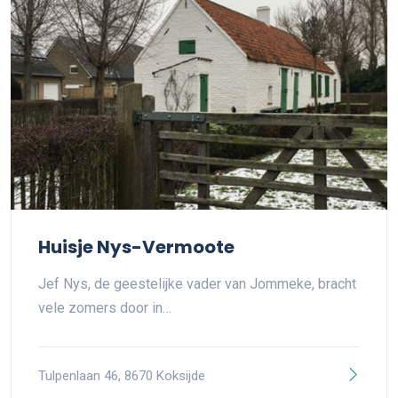
Huisje Nys-Vermoote
Jef Nys, de geestelijke vader van Jommeke, bracht
vele zomers door in…
Tulpenlaan 46, 8670 Koksijde