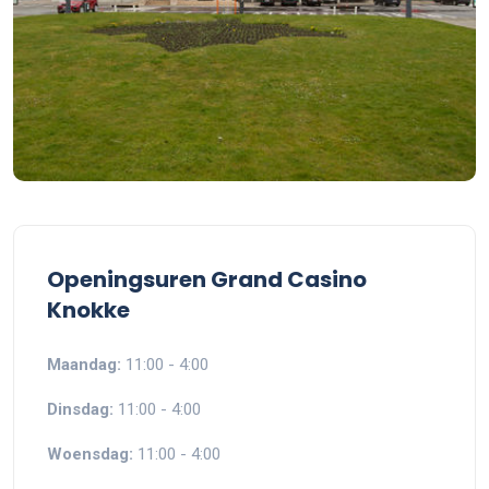
Openingsuren Grand Casino
Knokke
Maandag:
11:00 - 4:00
Dinsdag:
11:00 - 4:00
Woensdag:
11:00 - 4:00