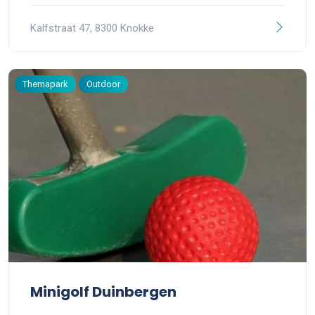
Kalfstraat 47, 8300 Knokke
Themapark
Outdoor
Minigolf Duinbergen